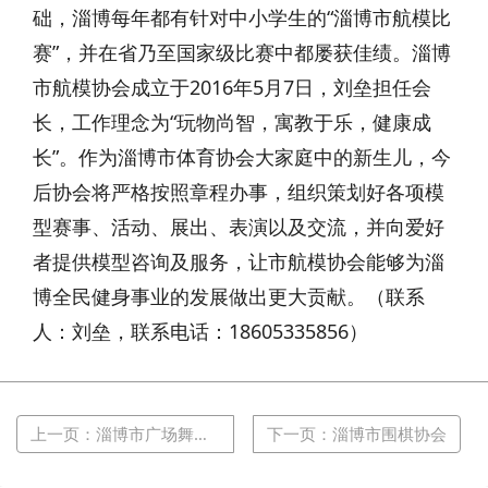
础，淄博每年都有针对中小学生的“淄博市航模比
赛”，并在省乃至国家级比赛中都屡获佳绩。淄博
市航模协会成立于2016年5月7日，刘垒担任会
长，工作理念为“玩物尚智，寓教于乐，健康成
长”。作为淄博市体育协会大家庭中的新生儿，今
后协会将严格按照章程办事，组织策划好各项模
型赛事、活动、展出、表演以及交流，并向爱好
者提供模型咨询及服务，让市航模协会能够为淄
博全民健身事业的发展做出更大贡献。（联系
人：刘垒，联系电话：18605335856）
上一页
：淄博市广场舞协会
下一页
：淄博市围棋协会