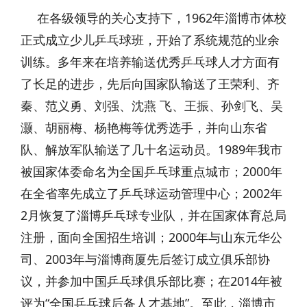
在各级领导的关心支持下，1962年淄博市体校
正式成立少儿乒乓球班，开始了系统规范的业余
训练。多年来在培养输送优秀乒乓球人才方面有
了长足的进步，先后向国家队输送了王荣利、齐
秦、范义勇、刘强、沈燕 飞、王振、孙剑飞、吴
灏、胡丽梅、杨艳梅等优秀选手，并向山东省
队、解放军队输送了几十名运动员。1989年我市
被国家体委命名为全国乒乓球重点城市；2000年
在全省率先成立了乒乓球运动管理中心；2002年
2月恢复了淄博乒乓球专业队，并在国家体育总局
注册，面向全国招生培训；2000年与山东元华公
司、2003年与淄博商厦先后签订成立俱乐部协
议，并参加中国乒乓球俱乐部比赛；在2014年被
评为“全国乒乓球后备人才基地”。至此，淄博市