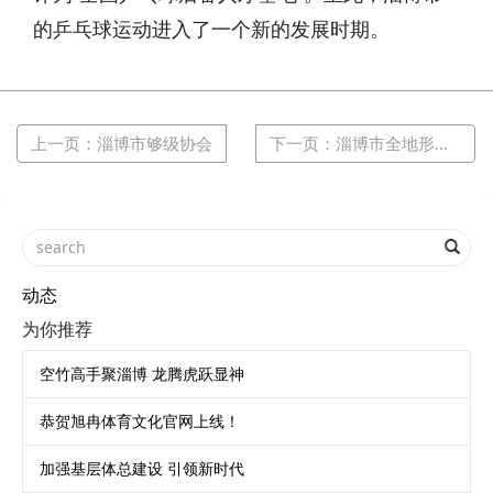
的乒乓球运动进入了一个新的发展时期。
上一页
：淄博市够级协会
下一页
：淄博市全地形车运动协会
动态
为你推荐
空竹高手聚淄博 龙腾虎跃显神
恭贺旭冉体育文化官网上线！
加强基层体总建设 引领新时代